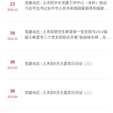
党建动态 | 土木院学生党建工作中心（本科）热议
23
习近平总书记在中华人民共和国国家勋章和国家荣
2024-10
誉称号颁授仪式上的讲话
党建动态 | 土木院研究生桥梁第一党支部与2022级
18
硕士桥梁等三个党支部联合开展“热血铸丰碑，光影
2024-10
致英雄”主题党日活动
30
党建动态 | 土木院8月主题党日活动（三）
2024-09
30
党建动态 | 土木院8月主题党日活动（二）
2024-09