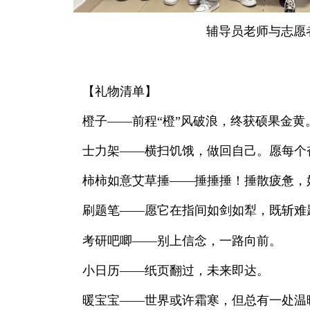
辅导员老师与志愿
【礼物清单】
橙子——前程“橙”风破浪，终获硕果金黄
士力架——横扫饥饿，做回自己。愿每个
柿柿如意艾草捶——捶捶捶！捶散疲惫，
刷题笔——愿它在指间如剑如犁，既斩难
考研吧唧——别上信念，一路向前。
小日历——纸页翻过，未来即达。
暖宝宝——世界或许霜寒，但总有一处温